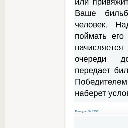
или привяжит
Ваше бильб
человек. Н
поймать его
начисляетс
очереди д
передает би
Победителе
наберет усло
Конкурс № 4299