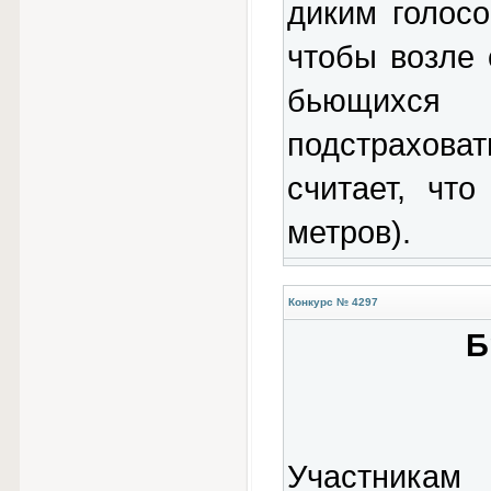
диким голосо
чтобы возле 
бьющихся 
подстрахова
считает, чт
метров).
Конкурс № 4297
Б
Участникам