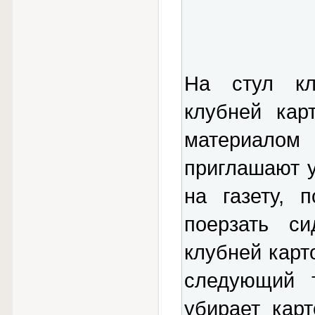
На стул кл
клубней кар
материало
приглашают у
на газету, 
поерзать с
клубней карт
следующий 
убирает кар