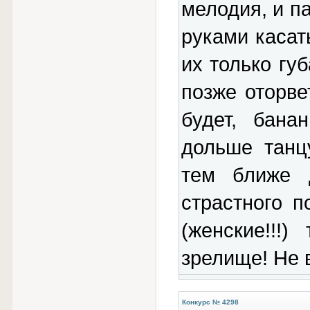
мелодия, и п
руками касат
их только гу
позже оторве
будет, бана
дольше танц
тем ближе 
страстного п
(женские!!!)
зрелище! Не в
Конкурс № 4298