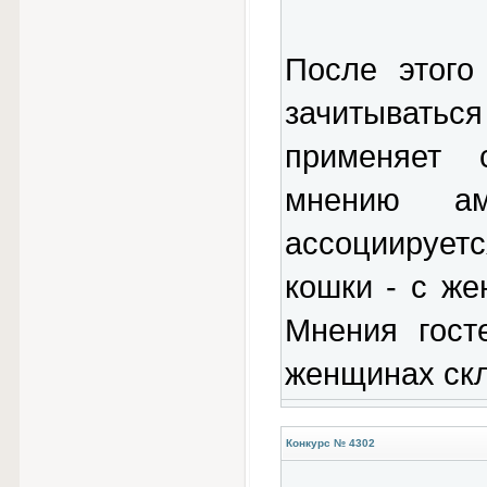
После этого
зачитываться
применяет 
мнению ам
ассоциирует
кошки - с ж
Мнения гост
женщинах ск
Конкурс № 4302