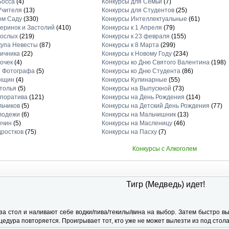
Босса
(4)
Конкурсы для Семьи
(7)
Учителя
(13)
Конкурсы для Студентов
(25)
ом Саду
(330)
Конкурсы Интеллектуальные
(61)
еринок и Застолий
(410)
Конкурсы к 1 Апреля
(79)
рослых
(219)
Конкурсы к 23 февраля
(155)
купа Невесты
(87)
Конкурсы к 8 Марта
(299)
вичника
(22)
Конкурсы к Новому Году
(234)
очек
(4)
Конкурсы ко Дню Святого Валентина
(198)
я Фотографа
(5)
Конкурсы ко Дню Студента
(86)
енщин
(4)
Конкурсы Кулинарные
(55)
толья
(5)
Конкурсы на Выпускной
(73)
рпоратива
(121)
Конкурсы на День Рождения
(114)
льчиков
(5)
Конкурсы на Детский День Рождения
(77)
лодежи
(6)
Конкурсы на Мальчишник
(13)
жчин
(5)
Конкурсы на Масленицу
(46)
дростков
(75)
Конкурсы на Пасху
(7)
Конкурсы с Алкоголем
Тигр (Медведь) идет!
 за стол и наливают себе водки/пива/текилы/вина на выбор. Затем быстро вы
цедура повторяется. Проигрывает тот, кто уже не может вылезти из под стола