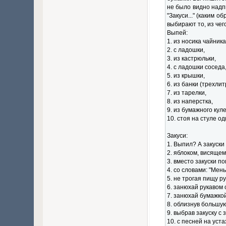
не было видно надп
"Закуси..." (каким 
выбирают то, из чег
Выпей:
1. из носика чайника
2. с ладошки,
3. из кастрюльки,
4. с ладошки соседа
5. из крышки,
6. из банки (трехлит
7. из тарелки,
8. из наперстка,
9. из бумажного куле
10. стоя на стуле од
Закуси:
1. Выпил? А закуски 
2. яблоком, висящем
3. вместо закуски п
4. со словами: "Мен
5. не трогая пищу р
6. занюхай рукавом 
7. занюхай бумажкой
8. облизнув большую
9. выбрав закуску с
10. с песней на уста