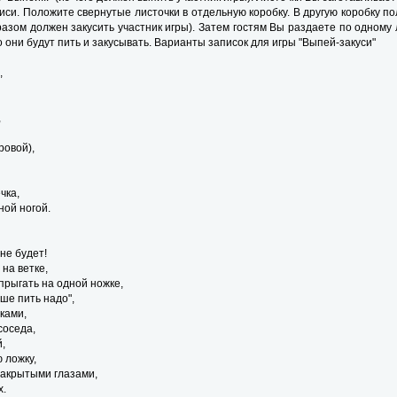
иси. Положите свернутые листочки в отдельную коробку. В другую коробку п
образом должен закусить участник игры). Затем гостям Вы раздаете по одном
о они будут пить и закусывать. Варианты записок для игры "Выпей-закуси"
,
,
ровой),
чка,
ной ногой.
не будет!
 на ветке,
опрыгать на одной ножке,
ьше пить надо",
уками,
соседа,
,
 ложку,
 закрытыми глазами,
х.