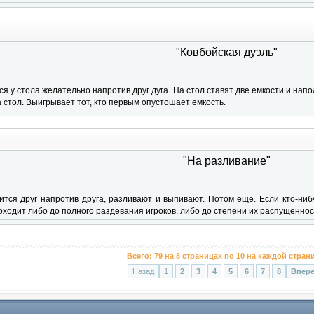
"Ковбойская дуэль"
ся у стола желательно напротив друг дуга. На стол ставят две емкости и нап
 стол. Выигрывает тот, кто первым опустошает емкость.
"На разливание"
тся друг напротив друга, разливают и выпивают. Потом ещё. Если кто-нибу
оходит либо до полного раздевания игроков, либо до степени их распущеннос
Всего:
79
на
8
страницах по
10
на каждой стран
Назад
1
2
3
4
5
6
7
8
Впер