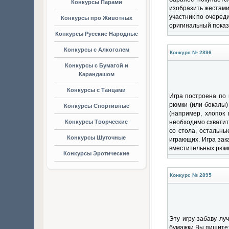
Конкурсы Парами
изобразить жестами
участник по очереди
Конкурсы про Животных
оригинальный показ
Конкурсы Русские Народные
Конкурсы с Алкоголем
Конкурс № 2896
Конкурсы с Бумагой и
Карандашом
Конкурсы с Танцами
Игра построена по 
рюмки (или бокалы)
Конкурсы Спортивные
(например, хлопок 
Конкурсы Творческие
необходимо схватить
со стола, остальны
Конкурсы Шуточные
играющих. Игра зак
вместительных рюмк
Конкурсы Эротические
Конкурс № 2895
Эту игру-забаву лу
бумажки Вы пишите: 