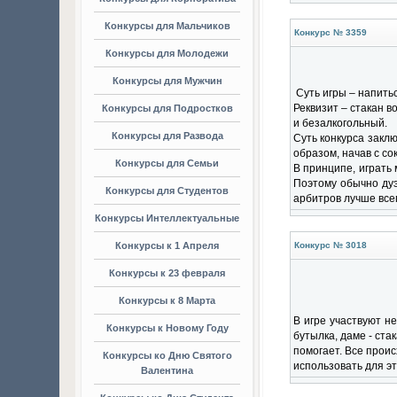
Конкурсы для Мальчиков
Конкурс № 3359
Конкурсы для Молодежи
Конкурсы для Мужчин
Суть игры – напить
Реквизит – стакан в
Конкурсы для Подростков
и безалкогольный.
Конкурсы для Развода
Суть конкурса закл
образом, начав с сок
Конкурсы для Семьи
В принципе, играть 
Поэтому обычно дуэ
Конкурсы для Студентов
арбитров лучше все
Конкурсы Интеллектуальные
Конкурсы к 1 Апреля
Конкурс № 3018
Конкурсы к 23 февраля
Конкурсы к 8 Марта
В игре участвуют н
Конкурсы к Новому Году
бутылка, даме - ста
помогает. Все проис
Конкурсы ко Дню Святого
использовать для эт
Валентина