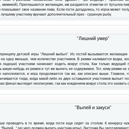
, мимикой). Приглашаются желающие, им раздаются этикетки от бутылок пива
 показывает свое название пива. Если гости догадались, то игрок может полу
 лучшему участнику вручают дополнительный приз - сушеную рыбу.
"Лишний умер"
принципу детской игры “Лишний выбыл”. Из гостей вызываются желающие п
 на одну меньше, чем количество участников. В рюмки наливается водка, кон
в ладоши) участники начинают ходить вокруг стола. Как только ведущий п
 какую-нибудь из рюмок и тут же выпить ее содержимое. Тот, кому рюмки не
е наполняются, и игра продолжается так же, как описано выше. Главное, 
анчивается тогда, когда какой-либо из двух оставшихся участников выпьет п
ах финал выглядит неописуемо, так как хождением вокруг стола это назвать
"Выпей и закуси"
чше проводить в то время, когда гости еще сидят за столом. К конкурсу н
"Выпей..." (из чего должен выпить участник игры). Листочки Вы заготавливае