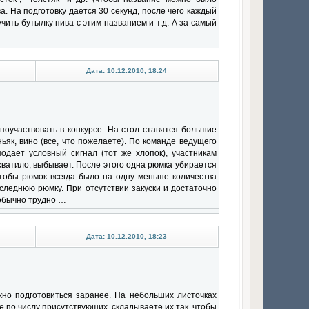
. На подготовку дается 30 секунд, после чего каждый
чить бутылку пива с этим названием и т.д. А за самый
Дата: 10.12.2010, 18:24
оучаствовать в конкурсе. На стол ставятся большие
ьяк, вино (все, что пожелаете). По команде ведущего
одает условный сигнал (тот же хлопок), участникам
 хватило, выбывает. После этого одна рюмка убирается
чтобы рюмок всегда было на одну меньше количества
оследнюю рюмку. При отсутствии закуски и достаточно
 обычно трудно …
Дата: 10.12.2010, 18:23
ужно подготовиться заранее. На небольших листочках
те по числу присутствующих, складываете их так, чтобы