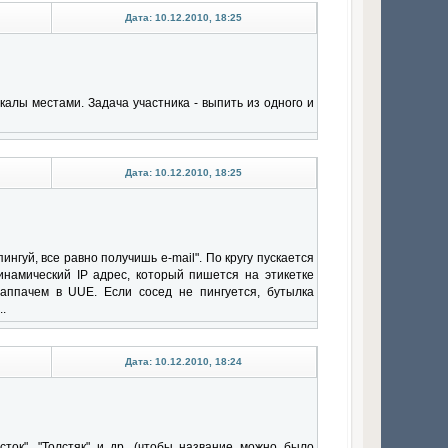
Дата: 10.12.2010, 18:25
калы местами. Задача участника - выпить из одного и
Дата: 10.12.2010, 18:25
нгуй, все равно получишь e-mail". По кругу пускается
инамический IP адрес, который пишется на этикетке
 аппачем в UUE. Если сосед не пингуется, бутылка
.
Дата: 10.12.2010, 18:24
сток", "Толстяк" и др. (чтобы название можно было