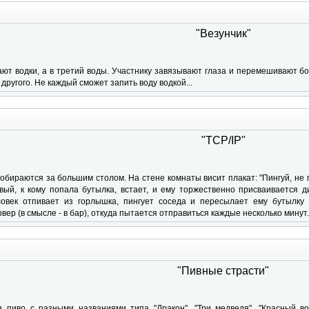
"Везунчик"
ают водки, а в третий воды. Участнику завязывают глаза и перемешивают бо
ругого. Не каждый сможет запить воду водкой...
"TCP/IP"
обираются за большим столом. На стене комнаты висит плакат: "Пингуй, не пи
вый, к кому попала бутылка, встает, и ему торжественно присваивается д
ловек отпивает из горлышка, пингует соседа и пересылает ему бутылку
вер (в смысле - в бар), откуда пытается отправиться каждые несколько минут..
"Пивные страсти"
 пиво с разными названиями типа "Дракон", "Три медведя", "Красный во