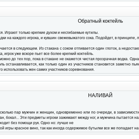
Обратный коктейль
ся. Играют только крепкие духом и несгибаемые кутилы.
одки на каждого игрока, и кувшин свежевыжатого сока. Подойдет, в принципе,
ючается в следующем. Из стакана с соком отпивается один глоток, а недоста
а, игрок уже вскоре пьет все более крепкий коктейль.
можно до тех пор, пока в стакане не окажется чистая прозрачная водка. Од
ль останавливается, как только один из участников становится заметно пья
го использовать жен самих участников соревнования.
НАЛИВАЙ
есколько пар мужчин и женщин, одновременно или по очереди, в зависимост
кан, бокал... Эти предметы игроки зажимают между ног, и мужчина пытается на
ходит без помощи рук. Одно но: лучше не
ой игры красное вино, так как иногда содержимое бутылки все же попадает н