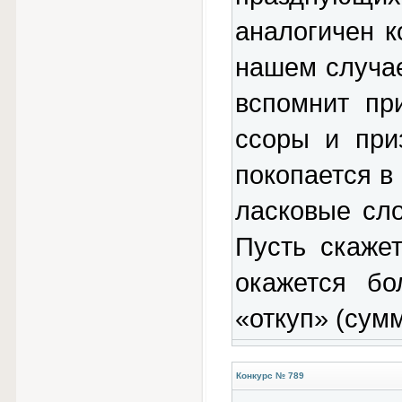
аналогичен к
нашем случае,
вспомнит пр
ссоры и при
покопается в
ласковые сл
Пусть скаже
окажется бо
«откуп» (сумм
Конкурс № 789