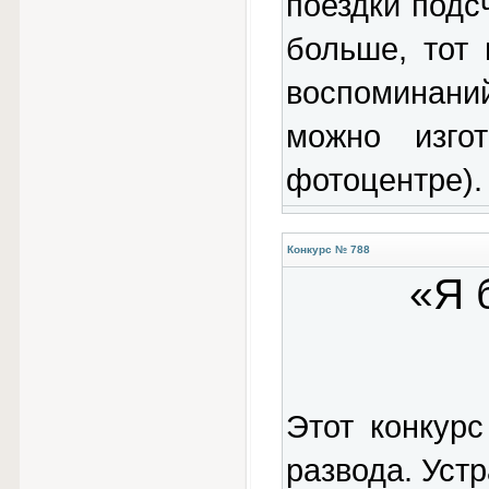
поездки подс
больше, тот
воспоминани
можно изго
фотоцентре).
Конкурс № 788
«Я 
Этот конкур
развода. Устр