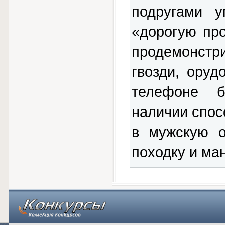
подругами у
«дорогую пр
продемонстр
гвозди, оруд
телефоне б
наличии спос
в мужскую о
походку и ма