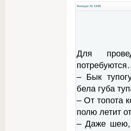
Конкурс № 1348
Для прове
потребуются…
– Бык тупог
бела губа туп
– От топота 
полю летит от
– Даже шею,