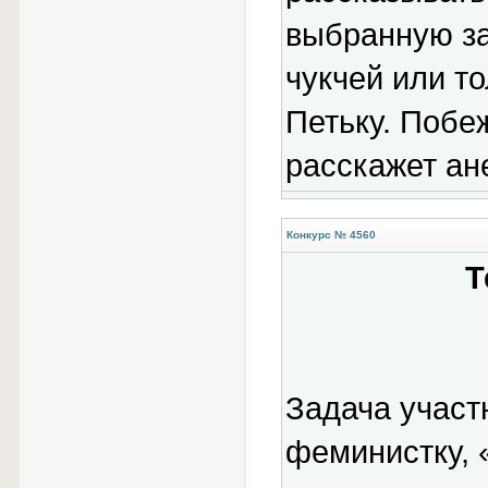
выбранную за
чукчей или т
Петьку. Побеж
расскажет ане
Конкурс № 4560
Т
Задача участ
феминистку, 