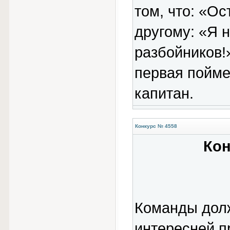
том, что: «Ос
другому: «Я 
разбойников!
первая поймет
капитан.
Конкурс № 4558
Кон
Команды дол
интересней п