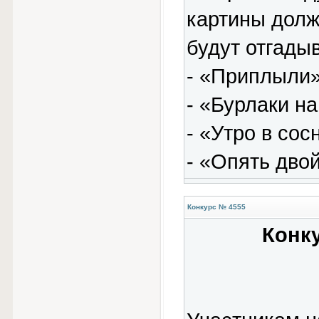
картины должн
будут отгадыв
- «Приплыли»
- «Бурлаки на
- «Утро в сос
- «Опять двой
Конкурс № 4555
Конку