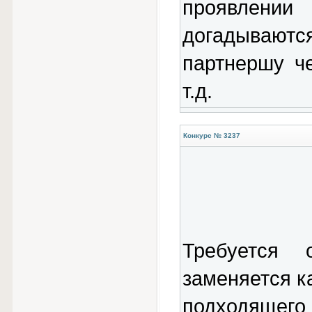
проявлен
догадываютс
партнершу ч
т.д.
Конкурс № 3237
Требуется 
заменяется к
подходящего