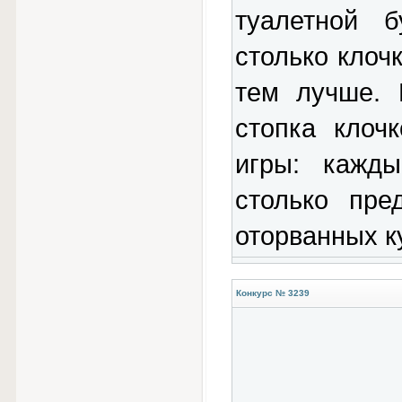
туалетной б
столько клочк
тем лучше. 
стопка клоч
игры: кажд
столько пре
оторванных к
Конкурс № 3239