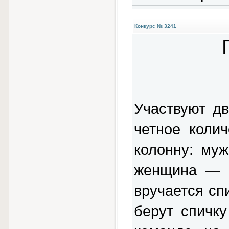
Конкурс № 3241
Участвуют д
четное коли
колонну: м
женщина — м
вручается сп
берут спичк