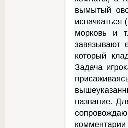
вымытый ово
испачкаться (
морковь и т
завязывают е
который кла
Задача игро
присаживая
вышеуказан
название. Д
сопровождаю
комментарии 