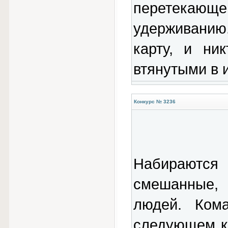
перетека
удерживанию.
карту, и ни
втянутыми в и
Конкурс № 3236
Набираютс
смешанные, 
людей. Ком
следующем к