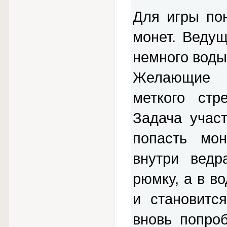
Для игры по
монет. Ведущ
немного воды 
Желающие п
меткого стр
Задача учас
попасть мон
внутри ведр
рюмку, а в во
и становитс
вновь попро