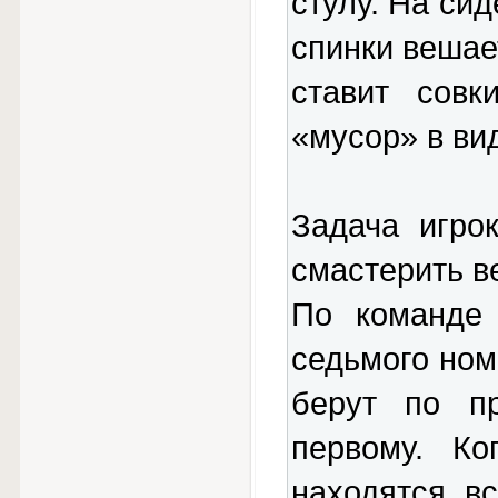
стулу. На сид
спинки вешае
ставит совк
«мусор» в ви
Задача игро
смастерить в
По команде 
седьмого ном
берут по п
первому. Ко
находятся в