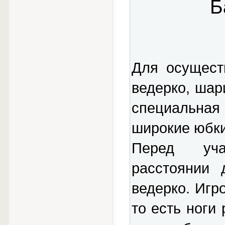
Б
Для осущест
ведерко, шари
специальна
широкие юбки
Перед уча
расстоянии 
ведерко. Игр
то есть ноги