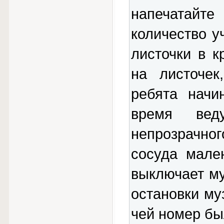
напечатайт
количество у
листочки в к
на листочек
ребята начи
время вед
непрозрачно
сосуда мале
выключает му
остановки му
чей номер был