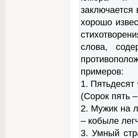
заключается
хорошо извес
стихотворен
слова, сод
противополо
примеров:
1. Пятьдесят
(Сорок пять –
2. Мужик на 
– кобыле легч
3. Умный ст