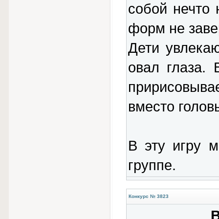
собой нечто 
форм не заве
Дети увлека
овал глаза. 
пририсовыва
вместо головы
В эту игру м
группе.
Конкурс № 3823