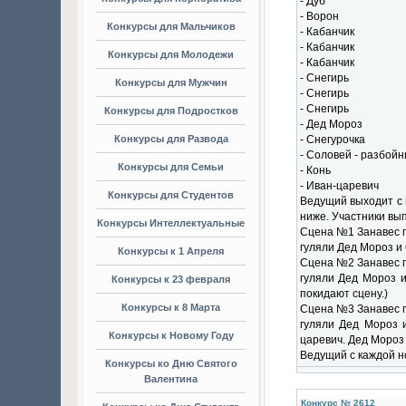
- Дуб
- Ворон
Конкурсы для Мальчиков
- Кабанчик
- Кабанчик
Конкурсы для Молодежи
- Кабанчик
- Снегирь
Конкурсы для Мужчин
- Снегирь
- Снегирь
Конкурсы для Подростков
- Дед Мороз
Конкурсы для Развода
- Снегурочка
- Соловей - разбойн
Конкурсы для Семьи
- Конь
- Иван-царевич
Конкурсы для Студентов
Ведущий выходит с 
ниже. Участники вып
Конкурсы Интеллектуальные
Сцена №1 Занавес п
гуляли Дед Мороз и 
Конкурсы к 1 Апреля
Сцена №2 Занавес п
гуляли Дед Мороз и
Конкурсы к 23 февраля
покидают сцену.)
Конкурсы к 8 Марта
Сцена №3 Занавес п
гуляли Дед Мороз и
Конкурсы к Новому Году
царевич. Дед Мороз 
Ведущий с каждой но
Конкурсы ко Дню Святого
Валентина
Конкурс № 2612