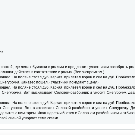
ик
шапкой, где лежат бумажки с ролями и предлагает участникам разобрать рол
олняют действия в соответствии с ролью. (Все экспромтом.)
ошел. На поляне стоял дуб. Каркая, прилетел ворон и сел на дуб. Пробежало
Снегурочка. Занавес пошел. (Участники покидают сцену.)
ошел. На поляне стоял дуб. Каркая, прилетел ворон и сел на дуб. Пробежало
 Снегурочка. Вот выскакивает Соловей-разбойник и уносит Снегурочку. Де
ошел. На поляне стоял дуб. Каркая, прилетел ворон и сел на дуб. Пробежало
 Снегурочка. Вот выскакивает Соловей-разбойник и уносит Снегурочку. 
делится с ним горем. Иван-царевич бьется с Соловьем-разбойником и отбива
вой сценой ускоряет темп сказки.