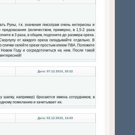
ть Руны, т.к. значения гексограм очень интересны и
предсказания (количеством, примерно, в 1,5-2 раза
гните в 3 раза, в общем, подгоните до размера ореха.
Скорлупу от каждого ореха складывайте отдельно. В
ью спички склейте орехи простым клеем ПВА. Положите
 Новом Году и сосредоточиться на нем. После такой
 интересней!
Дата: 07.12.2010, 20:22
у шапку, например) бросаются имена сотрудников, в
 одному пожеланию и зачитывает их.
Дата: 02.12.2010, 14:43