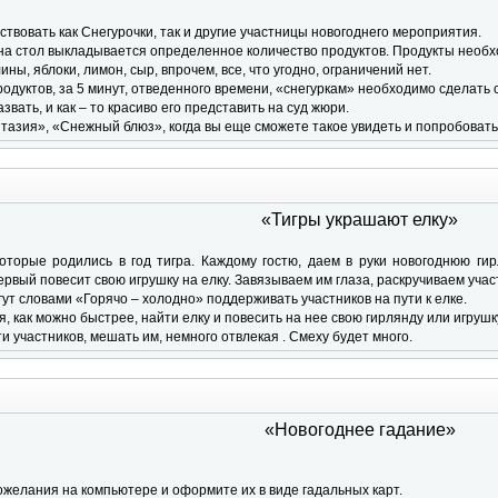
аствовать как Снегурочки, так и другие участницы новогоднего мероприятия.
, на стол выкладывается определенное количество продуктов. Продукты необх
ины, яблоки, лимон, сыр, впрочем, все, что угодно, ограничений нет.
родуктов, за 5 минут, отведенного времени, «снегуркам» необходимо сделать 
звать, и как – то красиво его представить на суд жюри.
зия», «Снежный блюз», когда вы еще сможете такое увидеть и попробовать, 
«Тигры украшают елку»
оторые родились в год тигра. Каждому гостю, даем в руки новогоднюю гир
ервый повесит свою игрушку на елку. Завязываем им глаза, раскручиваем участ
ут словами «Горячо – холодно» поддерживать участников на пути к елке.
, как можно быстрее, найти елку и повесить на нее свою гирлянду или игрушк
и участников, мешать им, немного отвлекая . Смеху будет много.
«Новогоднее гадание»
желания на компьютере и оформите их в виде гадальных карт.