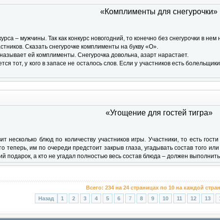
«Комплименты для снегурочки»
курса – мужчины. Так как конкурс новогодний, то конечно без снегурочки в нем 
стников. Сказать снегурочке комплименты на букву «О».
называет ей комплименты. Снегурочка довольна, азарт нарастает.
ся тот, у кого в запасе не осталось слов. Если у участников есть болельщик
«Угощение для гостей тигра»
ит несколько блюд по количеству участников игры. Участники, то есть гост
о теперь, им по очереди предстоит закрыв глаза, угадывать состав того или и
й подарок, а кто не угадал полностью весь состав блюда – должен выполнить
Всего:
234
на
24
страницах по
10
на каждой стра
Назад
1
2
3
4
5
6
7
8
9
10
11
12
13