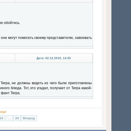
не обойтись.
и они могут помогать своему представителю, завоевать
Дата: 02.12.2010, 14:35
и Тигра, не должны видеть из чего были приготовлены
ного блюда. Тот, кто угадал, получает от Тигра какой-
 фант Тигра.
нице
14
…
24
Вперед