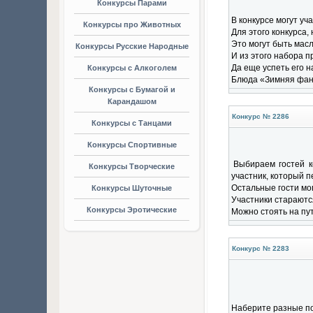
Конкурсы Парами
В конкурсе могут уч
Конкурсы про Животных
Для этого конкурса
Это могут быть масл
Конкурсы Русские Народные
И из этого набора п
Да еще успеть его на
Конкурсы с Алкоголем
Блюда «Зимняя фанта
Конкурсы с Бумагой и
Карандашом
Конкурс № 2286
Конкурсы с Танцами
Конкурсы Спортивные
Выбираем гостей к
Конкурсы Творческие
участник, который п
Остальные гости мог
Конкурсы Шуточные
Участники стараются
Конкурсы Эротические
Можно стоять на пут
Конкурс № 2283
Наберите разные по