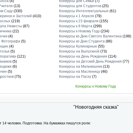
Босса
(4)
Конкурсы для Семьи
(7)
Учителя
(13)
Конкурсы для Студентов
(25)
ом Саду
(330)
Конкурсы Интеллектуальные
(61)
еринок и Застолий
(410)
Конкурсы к 1 Апреля
(79)
рослых
(219)
Конкурсы к 23 февраля
(155)
купа Невесты
(87)
Конкурсы к 8 Марта
(299)
вичника
(22)
Конкурсы к Новому Году
(234)
очек
(4)
Конкурсы ко Дню Святого Валентина
(198)
я Фотографа
(5)
Конкурсы ко Дню Студента
(86)
енщин
(4)
Конкурсы Кулинарные
(55)
толья
(5)
Конкурсы на Выпускной
(73)
рпоратива
(121)
Конкурсы на День Рождения
(114)
льчиков
(5)
Конкурсы на Детский День Рождения
(77)
лодежи
(6)
Конкурсы на Мальчишник
(13)
жчин
(5)
Конкурсы на Масленицу
(46)
дростков
(75)
Конкурсы на Пасху
(7)
Конкурсы к Новому Году
"Новогодняя сказка"
т 14 человек. Подготовка: На бумажках пишутся роли: