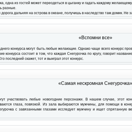
а, одна из гостей может переодеться в цыганку и гадать каждому желающему
ь разные.
дорога дальняя на острова в океане, получишь в наследство там домик. Не з
«Вспомни все»
днего конкурса могут быть любые желающие. Однако чаще всего конкурс пр
ие конкурса состоит в том, что каждая Снегурочка по кругу, говорит назван
Кто последний скажет, тот и выиграл этот конкурс.
«Самая нескромная Снегурочка
огут участвовать любые новогодние персонажи. В нашем случае, этот ко
ваются глаза, повязкой. Из зала выбираются мужчины, для помощи в кон
егурочка с завязанными глазами исследует мужчину и ищет спрятанную в