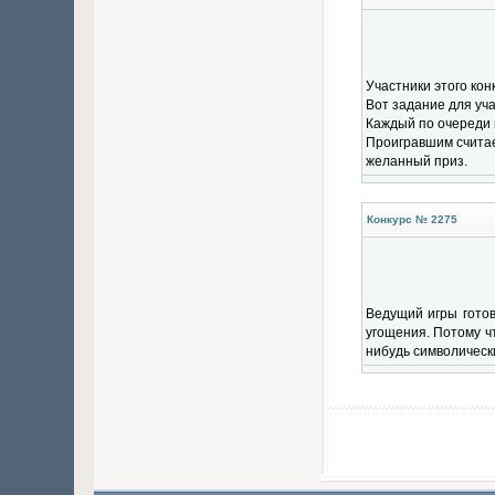
Участники этого кон
Вот задание для уча
Каждый по очереди 
Проигравшим считает
желанный приз.
Конкурс № 2275
Ведущий игры готов
угощения. Потому чт
нибудь символически