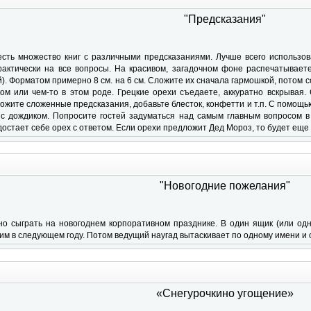
"Предсказания"
сть множество книг с различными предсказаниями. Лучше всего использова
актически на все вопросы. На красивом, загадочном фоне распечатываете 
). Форматом примерно 8 см. на 6 см. Сложите их сначала гармошкой, потом со
м или чем-то в этом роде. Грецкие орехи съедаете, аккуратно вскрывая. 
ложите сложенные предсказания, добавьте блесток, конфетти и т.п. С помощ
 с дождиком. Попросите гостей задуматься над самым главным вопросом в
остает себе орех с ответом. Если орехи предложит Дед Мороз, то будет еще
"Новогодние пожелания"
но сыграть на новогоднем корпоративном празднике. В один ящик (или одн
 им в следующем году. Потом ведущий наугад вытаскивает по одному имени и
«Снегурочкино угощение»